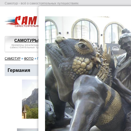
Самотур - всё о самостоятельных путешествиях
поиск отелей
авиабилеты
в
САМОТУРЫ
ВОПРОС-ОТВЕТ
СТРАНЫ
примеры реализации
самостоятельные
справка, особенности
самостоятельных туров
путешествия: ликбез
посмотреть
САМОТУР
»
ФОТО
» Германия
Германия