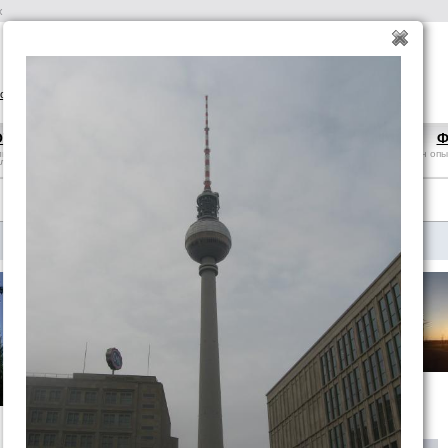
х
оиск отелей
авиабилеты
вопрос-ответ
ОТВЕТ
СТРАНЫ
БРОНИРОВАНИЕ
Ф
льные
справка, особенности, что
отели, авиабилеты, аренда
обмен опы
 ликбез
посмотреть
авто