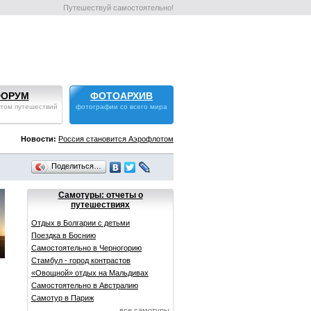
Путешествуй самостоятельно!
ОРУМ
ФОТОАРХИВ
том путешествий
фотографии со всего мира
Новости:
Россия становится Аэрофлотом
Поделиться…
Самотуры: отчеты о
путешествиях
Отдых в Болгарии с детьми
Поездка в Боснию
Самостоятельно в Черногорию
Стамбул - город контрастов
«Овощной» отдых на Мальдивах
Самостоятельно в Австралию
Самотур в Париж
все самотуры