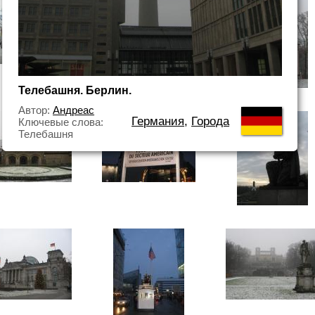
Телебашня. Берлин.
Автор:
Андреас
Германия
,
Города
Ключевые слова:
Телебашня