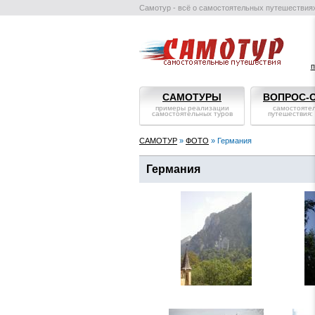
Самотур - всё о самостоятельных путешествия
п
САМОТУРЫ
ВОПРОС-
примеры реализации
самостояте
самостоятельных туров
путешествия:
САМОТУР
»
ФОТО
» Германия
Германия