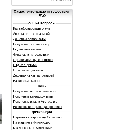
Самостоятельные
путешествия:
FAQ
общие вопросы
Как забронировать отель
Аренда авто за границей
Дешевые авиабилеты
Получение загранпаспорта
Бюджетный перелёт
Финансы в путешествии
Организация путешествия
Отдых с детьми
Страховка для визы
Дешевая связь за границей
Банковские карты
визы
Получение шенгенской визы
Получение канадской визы
Получение визы в Австралию
Безвизовые страны для россиян
финляндия
Парковка в аэропорту Хельсинки
На машине в Финляндию
Как доехать до Финляндии