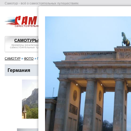
Самотур - всё о самостоятельных путешествиях
поиск отелей
авиабилеты
в
САМОТУРЫ
ВОПРОС-ОТВЕТ
СТРАНЫ
примеры реализации
самостоятельные
справка, особенности
самостоятельных туров
путешествия: ликбез
посмотреть
САМОТУР
»
ФОТО
» Германия
Германия