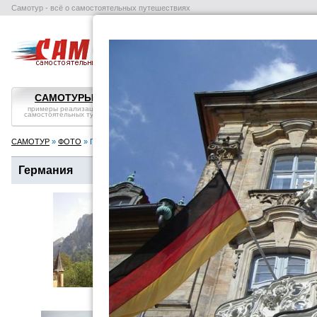
Самотур - всё о самостоятельных путешествиях
поиск отелей
авиабилеты
в
САМОТУРЫ
ВОПРОС-ОТВЕТ
СТРАНЫ
примеры реализации
самостоятельные
справка, особенности
самостоятельных туров
путешествия: ликбез
посмотреть
САМОТУР
»
ФОТО
» Германия
Германия