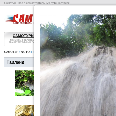
Самотур - всё о самостоятельных путешествиях
поиск отелей
авиабилеты
в
САМОТУРЫ
ВОПРОС-ОТВЕТ
СТРАНЫ
примеры реализации
самостоятельные
справка, особенности
самостоятельных туров
путешествия: ликбез
посмотреть
САМОТУР
»
ФОТО
» Таиланд
Таиланд