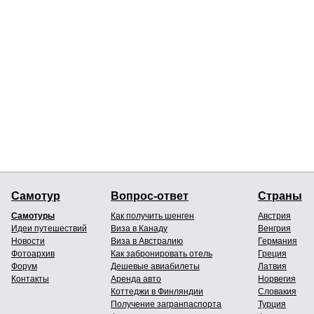
Самотур
Вопрос-ответ
Страны
Самотуры
Как получить шенген
Австрия
Идеи путешествий
Виза в Канаду
Венгрия
Новости
Виза в Австралию
Германия
Фотоархив
Как забронировать отель
Греция
Форум
Дешевые авиабилеты
Латвия
Контакты
Аренда авто
Норвегия
Коттеджи в Финляндии
Словакия
Получение загранпаспорта
Турция