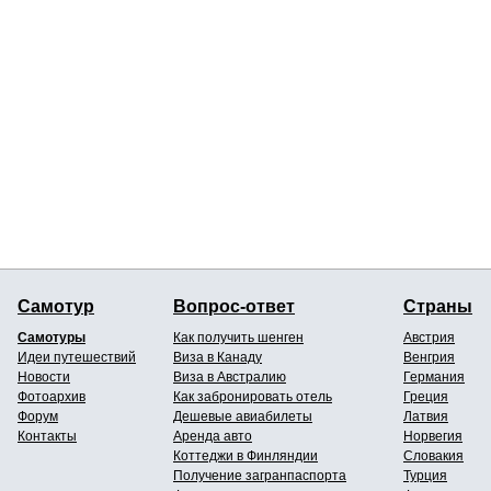
Самотур
Вопрос-ответ
Страны
Самотуры
Как получить шенген
Австрия
Идеи путешествий
Виза в Канаду
Венгрия
Новости
Виза в Австралию
Германия
Фотоархив
Как забронировать отель
Греция
Форум
Дешевые авиабилеты
Латвия
Контакты
Аренда авто
Норвегия
Коттеджи в Финляндии
Словакия
Получение загранпаспорта
Турция