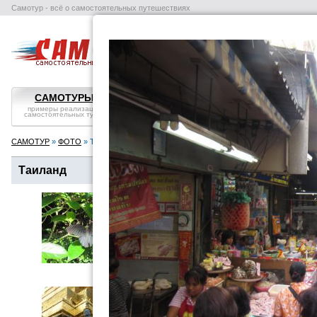
Самотур - всё о самостоятельных путешествиях
поиск отелей
авиабилеты
в
САМОТУРЫ
ВОПРОС-ОТВЕТ
СТРАНЫ
примеры реализации
самостоятельные
справка, особенности
самостоятельных туров
путешествия: ликбез
посмотреть
САМОТУР
»
ФОТО
» Таиланд
Таиланд