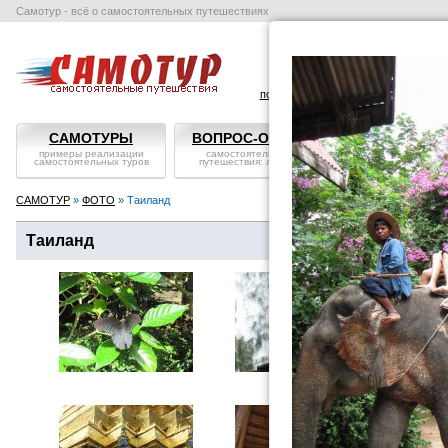
Самотур - всё о самостоятельных путешествиях
поиск отелей
авиабилеты
в
САМОТУРЫ
ВОПРОС-ОТВЕТ
СТРАНЫ
примеры реализации
самостоятельные
справка, особенности
самостоятельных туров
путешествия: ликбез
посмотреть
САМОТУР
»
ФОТО
» Таиланд
Таиланд