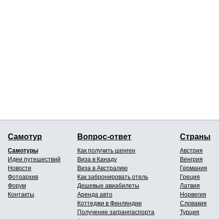
Самотур
Вопрос-ответ
Страны
Самотуры
Как получить шенген
Австрия
Идеи путешествий
Виза в Канаду
Венгрия
Новости
Виза в Австралию
Германия
Фотоархив
Как забронировать отель
Греция
Форум
Дешевые авиабилеты
Латвия
Контакты
Аренда авто
Норвегия
Коттеджи в Финляндии
Словакия
Получение загранпаспорта
Турция