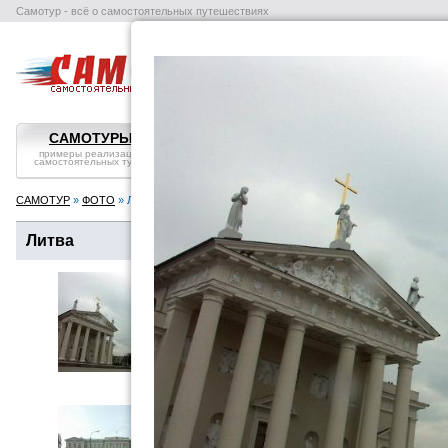
Самотур - всё о самостоятельных путешествиях
поиск отелей
авиабилеты
в
САМОТУРЫ
ВОПРОС-ОТВЕТ
СТРАНЫ
примеры реализации
самостоятельные
справка, особенности
самостоятельных туров
путешествия: ликбез
посмотреть
САМОТУР
»
ФОТО
» Литва
Литва