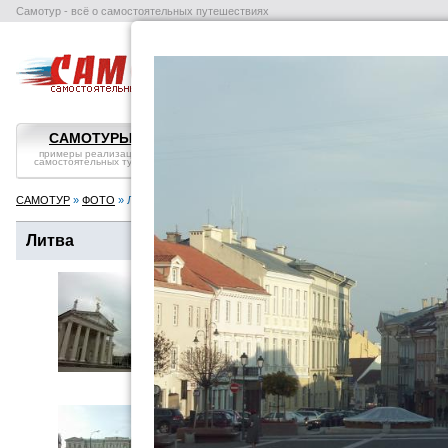
Самотур - всё о самостоятельных путешествиях
поиск отелей
авиабилеты
в
САМОТУРЫ
ВОПРОС-ОТВЕТ
СТРАНЫ
примеры реализации
самостоятельные
справка, особенности
самостоятельных туров
путешествия: ликбез
посмотреть
САМОТУР
»
ФОТО
» Литва
Литва