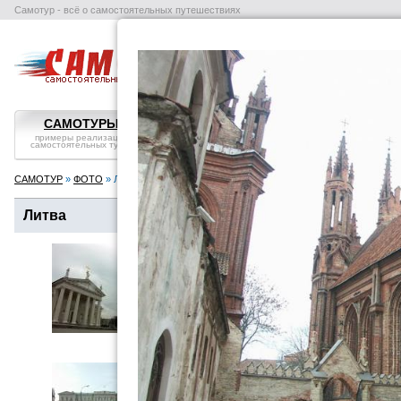
Самотур - всё о самостоятельных путешествиях
поиск отелей
авиабилеты
в
САМОТУРЫ
ВОПРОС-ОТВЕТ
СТРАНЫ
примеры реализации
самостоятельные
справка, особенности
самостоятельных туров
путешествия: ликбез
посмотреть
САМОТУР
»
ФОТО
» Литва
Литва