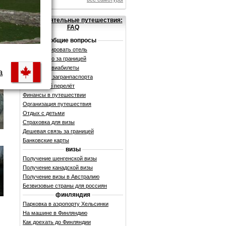
Самостоятельные
путешествия:
FAQ
общие вопросы
Как забронировать отель
Аренда авто за границей
Дешевые авиабилеты
а
Получение загранпаспорта
Бюджетный перелёт
Финансы в путешествии
Организация путешествия
Отдых с детьми
Страховка для визы
Дешевая связь за границей
Банковские карты
визы
Получение шенгенской визы
Получение канадской визы
Получение визы в Австралию
Безвизовые страны для россиян
финляндия
Парковка в аэропорту Хельсинки
На машине в Финляндию
Как доехать до Финляндии