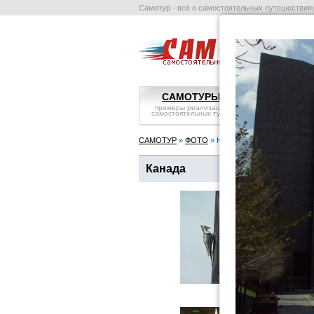
Самотур - всё о самостоятельных путешествия
п
САМОТУРЫ
ВОПРОС-
примеры реализации
самостояте
самостоятельных туров
путешествия:
САМОТУР
»
ФОТО
» Канада
Канада