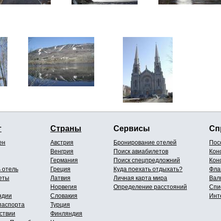
т
Страны
Сервисы
Сп
ен
Австрия
Бронирование отелей
Пос
Венгрия
Поиск авиабилетов
Кон
Германия
Поиск спецпредложний
Кон
 отель
Греция
Куда поехать отдыхать?
Фла
еты
Латвия
Личная карта мира
Вал
Норвегия
Определение расстояний
Спи
ндии
Словакия
Инт
паспорта
Турция
ствии
Финляндия