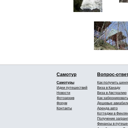
Самотур
Вопрос-отве
Самотуры
Как получить шенг
Идеи путешествий
Виза в Канаду
Новости
Виза в Австралию
Фотоархив
Как забронировать
Форум
Дешевые авиабил
Контакты
Аренда авто
Коттеджи в Финля
Получение загран
Финансы в путеше