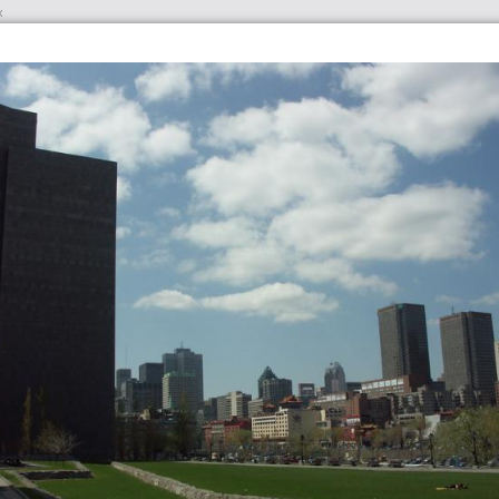
х
оиск отелей
авиабилеты
вопрос-ответ
ОТВЕТ
СТРАНЫ
БРОНИРОВАНИЕ
Ф
льные
справка, особенности, что
отели, авиабилеты, аренда
обмен опы
 ликбез
посмотреть
авто