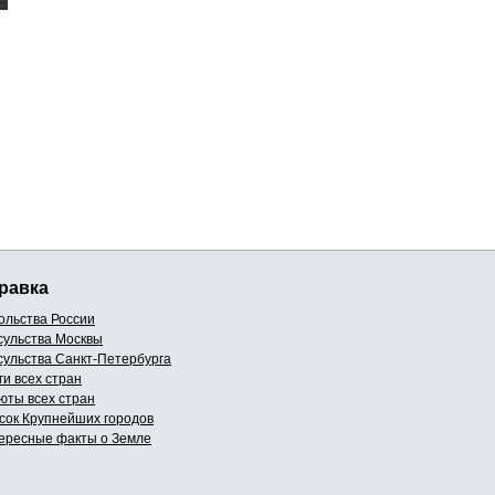
равка
ольства России
сульства Москвы
сульства Санкт-Петербурга
ги всех стран
юты всех стран
сок Крупнейших городов
ересные факты о Земле