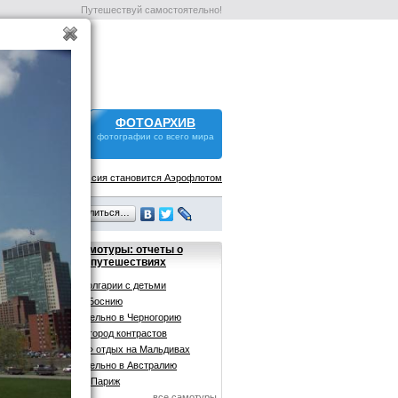
Путешествуй самостоятельно!
ОРУМ
ФОТОАРХИВ
том путешествий
фотографии со всего мира
Новости:
Россия становится Аэрофлотом
Поделиться…
Самотуры: отчеты о
путешествиях
Отдых в Болгарии с детьми
Поездка в Боснию
Самостоятельно в Черногорию
Стамбул - город контрастов
«Овощной» отдых на Мальдивах
Самостоятельно в Австралию
Самотур в Париж
все самотуры