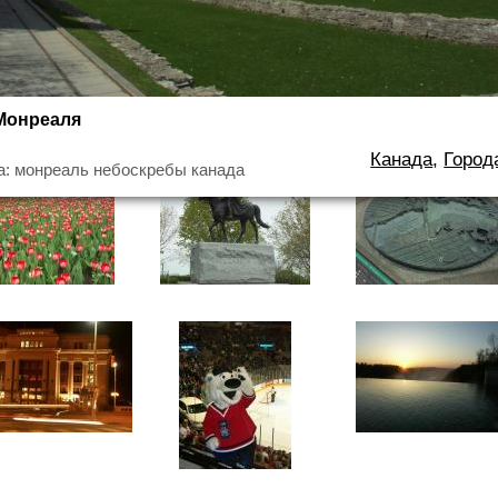
Монреаля
Канада
,
Город
: монреаль небоскребы канада