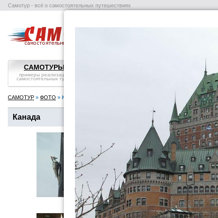
Самотур - всё о самостоятельных путешествиях
поиск отелей
авиабилеты
в
САМОТУРЫ
ВОПРОС-ОТВЕТ
СТРАНЫ
примеры реализации
самостоятельные
справка, особенности
самостоятельных туров
путешествия: ликбез
посмотреть
САМОТУР
»
ФОТО
» Канада
Канада