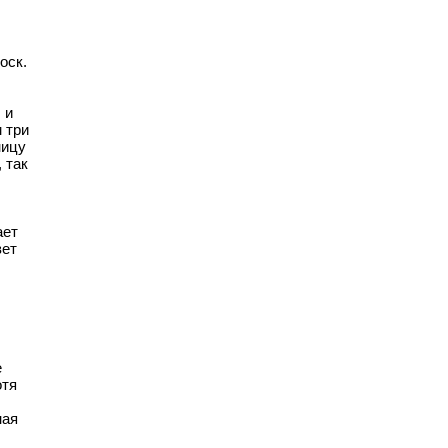
оск.
 и
 три
ницу
 так
ает
вет
е
отя
ная