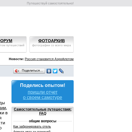
Путешествуй самостоятельно!
ОРУМ
ФОТОАРХИВ
том путешествий
фотографии со всего мира
Новости:
Россия становится Аэрофлотом
Поделиться…
Поделись опытом!
пришли отчет
о своем самотуре
ады
дии
,
Самостоятельные
путешествия:
ки в
FAQ
я
общие вопросы
сти
Как забронировать отель
о
Аренда авто за границей