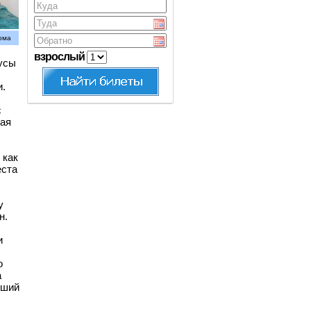
ома
взрослый
бусы
и.
с
ная
 как
еста
у
н.
и
о
а
йший