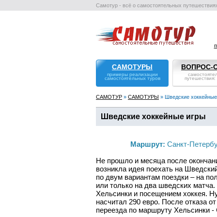
Самотур - всё о самостоятельных путешествия
п
САМОТУРЫ
ВОПРОС-
примеры реализации
самостояте
самостоятельных туров
путешествия:
САМОТУР
»
САМОТУРЫ
» Шведские хоккейные
Шведские хоккейные игры
Маршрут:
Санкт-Петербур
Не прошло и месяца после окончани
возникла идея поехать на Шведский
по двум вариантам поездки – на по
или только на два шведских матча.
Хельсинки и посещением хоккея. Ну
насчитал 290 евро. После отказа о
переезда по маршруту Хельсинки - 