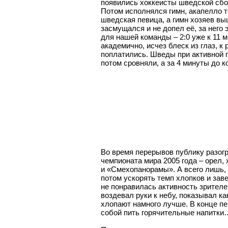
появились хоккеисты шведской сбор
Потом исполнялся гимн, акапелло т
шведская певица, а гимн хозяев вы
засмущался и не допел её, за него
для нашей команды – 2:0 уже к 11 м
академично, исчез блеск из глаз, к
поплатились. Шведы при активной 
потом сровняли, а за 4 минуты до 
Во время перерывов публику разогр
чемпионата мира 2005 года – орел,
и «Смехопанорамы». А всего лишь, 
потом ускорять темп хлопков и заве
не понравилась активность зрителей
воздевал руки к небу, показывал ка
хлопают намного лучше. В конце пе
собой пить горячительные напитки