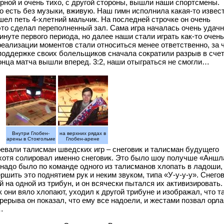
ной и очень тихо, с другой стороны, вышли наши спортсмены.
о есть без музыки, вживую. Наш гимн исполнила какая-то извес
шел петь 4-хлетний мальчик. На последней строчке он очень
 это сделал переполненный зал. Сама игра началась очень удач
инуте первого периода, но далее наши стали играть как-то очень
 реализации моментов стали относиться менее ответственно, за ч
поддержке своих болельщиков сначала сократили разрыв в счет
конца матча вышли вперед. 3:2, наши отыграться не смогли…
Внутри Глобен-
на верхних рядах в
арены в Стокгольме
Глобен-арене
евали талисман шведских игр – снеговик и талисман будущего
 хотя солировал именно снеговик. Это было шоу получше «Аншл
надо было по команде одного из талисманов хлопать в ладоши,
ршить это поднятием рук и неким звуком, типа «У-у-у-у». Снего
 на одной из трибун, и он всячески пытался их активизировать.
к они вяло хлопают, уходил к другой трибуне и изображал, что т
рерыва он показал, что ему все надоели, и жестами позвал орла
…