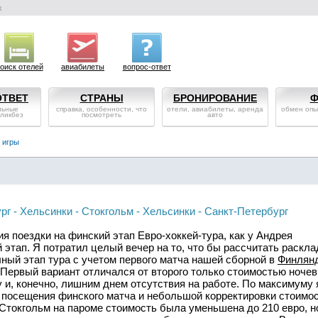
х
оиск отелей
авиабилеты
вопрос-ответ
ОТВЕТ
СТРАНЫ
БРОНИРОВАНИЕ
Ф
льные
справка, особенности, что
отели, авиабилеты, аренда
обмен опы
 ликбез
посмотреть
авто
 игры
г - Хельсинки - Стокгольм - Хельсинки - Санкт-Петербург
я поездки на финский этап Евро-хоккей-тура, как у Андрея
 этап. Я потратил целый вечер на то, что бы рассчитать раскл
лный этап тура с учетом первого матча нашей сборной в
Финлян
 Первый вариант отличался от второго только стоимостью ночев
 и, конечно, лишним днем отсутствия на работе. По максимуму 
т посещения финского матча и небольшой корректировки стоимо
Стокгольм на пароме стоимость была уменьшена до 210 евро, н