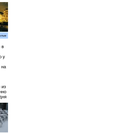
ольм
 в
о у
 на
 из
нно
дня