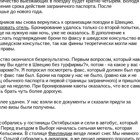
количество выезжающих в поездку будет кратно четырем. Володя
чения срока действия заграничного паспорта. После
шье до нового года.
дников мы снова вернулись к организации поездки в Швецию.
ровать отель
. Бронирование удалось только со второй попытки,
це на нужную нам ночь, уже не оказалось. В дополнение к
слать подтверждение брони по факсу в шведское консульство в
шведском консульстве, так как финны теоретически могли нам
 правы.
ство окончился безрезультатно. Первым вопросом, который на
ему Вы едете в Швецию без турфирмы?», потом - «а какое у вас 
пароме?». Я попросил посмотреть факс, который должен был пр
от факс там был. Брони на паром у нас не было, (равно как и не
 обычного паспорта и первой страницы заграничного) и пришло
ще на неделю. При бронировании каюты оказалось, что все сам
ь брать чуть более дорогую.
лее удачен. У нас взяли все документы и сказали придти за
елю визы были получены.
 собрались у гостиницы Октябрьская и сели в автобус, который
. Перед въездом в Выборг началась сильная метель, которая
 Хельсинки. В столице
Финляндии
везде лежит снег. Мы немного
с Ольгой собрались в аквапарк, я же решил немного походить п