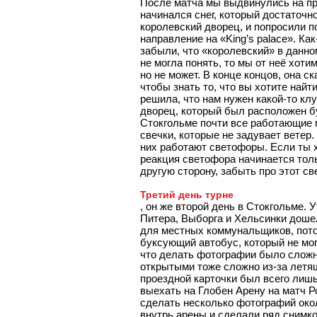
После матча мы выдвинулись на пр
начинался снег, который достаточн
королевский дворец, и попросили 
направление на «King’s palace». Ка
забыли, что «королевский» в данном
не могла понять, то мы от неё хоти
но не может. В конце концов, она с
чтобы знать то, что вы хотите найт
решила, что нам нужен какой-то кл
дворец, который был расположен бу
Стокгольме почти все работающие 
свечки, которые не задувает ветер
них работают светофоры. Если ты хо
реакция светофора начинается толь
другую сторону, забыть про этот с
Третий день турне
, он же второй день в Стокгольме. 
Питера, Выборга и Хельсинки дошел
для местных коммунальщиков, потом
буксующий автобус, который не мог
что делать фотографии было сложно
открытыми тоже сложно из-за летящ
проездной карточки был всего лишь
выехать на Глобен Арену на матч Р
сделать несколько фотографий око
внутрь арены и сделали ряд снимк