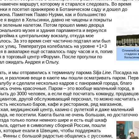
 намечен маршрут, которому я старался следовать.
Во время
инки я посетил оранжерею в Ботаническом саду и дошел до
иона.
Памятник Пааво Нурми, как и большинство
е я видел в Хельсинки, давно не чищены и покрыты
 зеленым налетом. Потом прошел мимо дворца
онального музея и здания парламента и вернулся
гейма к центральному вокзалу, откуда мое
лось. За это время снег частично подтаял или был
ых улиц. Температура колебалась на уровне +1+3
я в аквапарке ещё оставалось пару часов и я, попив
Олимпийск
стадион 
 в торговый центр «Форум». После прогулки по
Хельсинк
ал ожидать Андрея и Ольгу.
ать, и мы отправились к терминалу парома
Silja Line
. Посадка на
ни, и разложив вещи в каюте мы пошли осматривать паром. Пер
лубу и сделали несколько кадров с панорамой города, благо
ись очень красочные. Паром – это вообще маленький город, в
ыть до 3000 человек, а если ещё посчитать команду, продавцов
циантов, другой обслуживающий персонал, то можно насчитать 
сть несколько баров, кафе и ресторанов, ряд магазинов,
кая, медицинский центр, казино с рулеткой и даже маленький
авда, не посетили. Каюта была не очень большая, но достаточно
езда только полки немного шире и есть ещё шкаф
ьга, одетые в символику сборной России, пошли
ов, которые ехали в Швецию, чтобы поддержать
в. Финны с большой радостью общались с русскими,