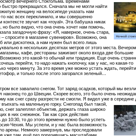
осмотр вечернего Стокгольма.
Временами
о быстро прекращался. Сначала мы не могли найти
пожилую женщину на велосипеде указать нам
к-то нас всех переклинило, и мы совершенно
 контексте звучит как «royal». Эта бабушка никак
м, но было видно, что она очень хочет нам помочь,
казала загадочную фразу: «Я, наверное, очень стара,
и – спросите в магазине сувениров». Возможно, она
Ночной стокг
уб или дискотека, а нам нужен был всего лишь
квально в нескольких десятках метров от этого места. Вечером
магазины, кафе, рестораны зажигают около входа две большие
. Возможно это какой-то обычай или традиция. Еще очень странн
чешь перейти, то надо нажать кнопочку, как у нас, но какая-то
ко через минуту. За это время уже можно устать ждать, перейти
ветофор, и только после этого загорался зеленый…
Утром все завалило снегом. Тот заряд осадков, который мы везли
 наконец-то до Швеции. Скорее всего, это было очень неожида
у как снег сразу разгрести не смогли. Я видел уже в середине 
 въехать на маленькую горку.
Снегопад был такой,
, снег залеплял объектив, держать глаза широко
их в них снежинок. Так как срок действия
 до 10:30, то до этого времени нужно было успеть
осия-Чехия. Мы успели, и у нас была возможность
ло арены. Немного замерзнув, мы проследовали
ов уже там, ещё раз поразившись масштабами