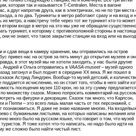
и, которая так и называется Т-Centralen. Места в вагоне
с, а друг напротив друга, как в электричках, но не по три места 
хода, а по два. Турникеты в метро работают сразу и на вход и 
из метро, а навстречу тебе через тот же турникет кто-то может
и втором входе в метро на это мы уже не обращали существенно
ть турникет, к которому с противоположной стороны в настоящ
 они не знают, что такое закрытие станции на вход или на выход
и и сдав вещи в камеру хранения, мы отправились на остров
ус привез нас на остров за пять минут до открытия музеев и ок
равда, в этот музей мы не хотели заходить, у нас были другие
. Андрей и Ольга отправились в
VAASA-museet
– музей одного
назад затонул и был поднят в середине XX века. Я же пошел в
сказок Астрид Линдгрен.
Вообще-то музей детский, и количеств
е поддается исчислению, но он стоит того, чтобы в него зайти хо
имость посещения музея 110 крон, но за эту сумму предлагаетс
 по множеству сказок. Можно попросить комментарий на русско
мотреть на фигурки и декорации. Сказок так много, что Карлсон,
и и Пеппи – это всего лишь малая часть от тех персонажей, с
 познакомиться. Я даже не знаю название многих. На входе/вы
рево с бумажными листьями, на которых написаны желания или
чно много было на русском языке, что говорит о том, что музей
туристов. Я тоже хотел что-то написать, но надо было идти на
ому же сложно было найти чистый лист.