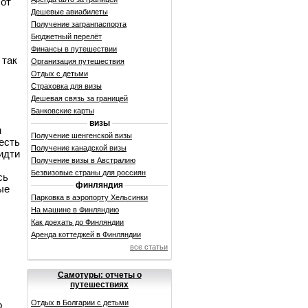
 от
Дешевые авиабилеты
Получение загранпаспорта
Бюджетный перелёт
Финансы в путешествии
 так
Организация путешествия
Отдых с детьми
Страховка для визы
Дешевая связь за границей
Банковские карты
визы
м
Получение шенгенской визы
есть
Получение канадской визы
идти
Получение визы в Австралию
Безвизовые страны для россиян
сь
финляндия
ые
Парковка в аэропорту Хельсинки
На машине в Финляндию
Как доехать до Финляндии
Аренда коттеджей в Финляндии
все статьи
Самотуры: отчеты о
путешествиях
Отдых в Болгарии с детьми
о