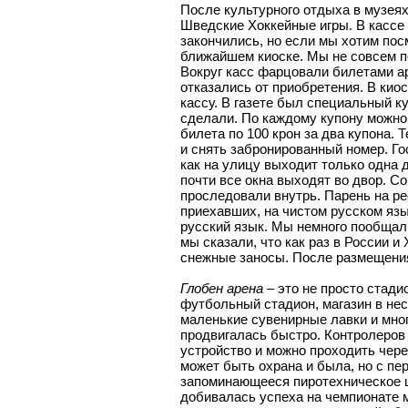
После культурного отдыха в музеях
Шведские Хоккейные игры. В кассе 
закончились, но если мы хотим пос
ближайшем киоске. Мы не совсем пон
Вокруг касс фарцовали билетами ар
отказались от приобретения. В киос
кассу. В газете был специальный к
сделали. По каждому купону можно 
билета по 100 крон за два купона. 
и снять забронированный номер. Го
как на улицу выходит только одна 
почти все окна выходят во двор. С
проследовали внутрь. Парень на р
приехавших, на чистом русском язык
русский язык. Мы немного пообщалис
мы сказали, что как раз в России и
снежные заносы. После размещения
Глобен арена
– это не просто стади
футбольный стадион, магазин в нес
маленькие сувенирные лавки и мног
продвигалась быстро. Контролеров 
устройство и можно проходить через
может быть охрана и была, но с пе
запоминающееся пиротехническое шо
добивалась успеха на чемпионате м