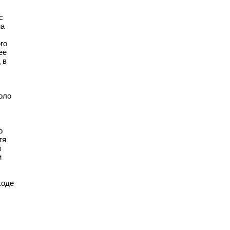
с
на
го
ее
 в
оло
о
тя
я
м
ходе