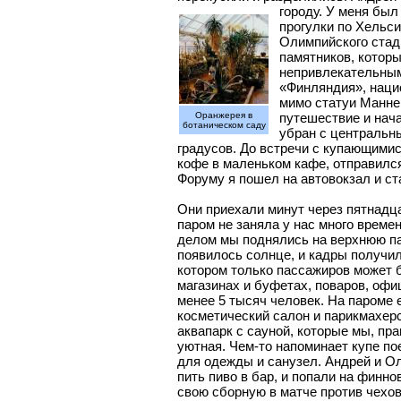
городу. У меня был
прогулки по Хельс
Олимпийского стад
памятников, которы
непривлекательным
«Финляндия», наци
мимо статуи Маннер
Оранжерея в
путешествие и нача
ботаническом саду
убран с центральн
градусов. До встречи с купающимис
кофе в маленьком кафе, отправился
Форуму я пошел на автовокзал и ст
Они приехали минут через пятнадц
паром не заняла у нас много време
делом мы поднялись на верхнюю па
появилось солнце, и кадры получил
котором только пассажиров может б
магазинах и буфетах, поваров, офи
менее 5 тысяч человек. На пароме е
косметический салон и парикмахерс
аквапарк с сауной, которые мы, пр
уютная.
Чем-то напоминает купе по
для одежды и санузел. Андрей и Ол
пить пиво в бар, и попали на финн
свою сборную в матче против чехо