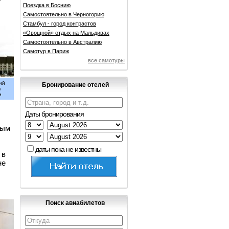
Поездка в Боснию
Самостоятельно в Черногорию
Стамбул - город контрастов
«Овощной» отдых на Мальдивах
Самостоятельно в Австралию
Самотур в Париж
все самотуры
ий
Бронирование отелей
в
и
Даты бронирования
вым
даты пока не известны
 в
не
Поиск авиабилетов