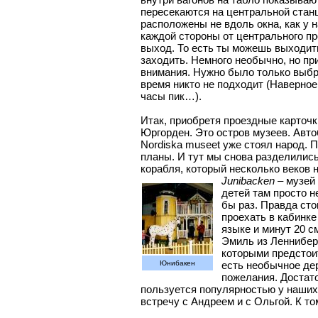
пересекаются на центральной станци
расположены не вдоль окна, как у на
каждой стороны от центрального про
выход. То есть ты можешь выходить 
заходить. Немного необычно, но пр
внимания. Нужно было только выбра
время никто не подходит (Наверное,
часы пик…).
Итак, приобретя проездные карточк
Юргорден. Это остров музеев. Автоб
Nordiska museet уже стоял народ. П
планы. И тут мы снова разделились
корабля, который несколько веков 
Junibacken
– музей 
детей там просто н
бы раз. Правда сто
проехать в кабинке
языке и минут 20 с
Эмиль из Ленниберг
которыми предстоит
Юнибакен
есть необычное де
пожелания. Достато
пользуется популярностью у наших 
встречу с Андреем и с Ольгой. К т