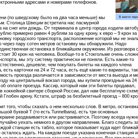
ектронными адресами и номерами телефонов.
мени (по шведскому было на два часа меньше) мы
В каюте пар
ьм
. Столица Швеции встретила нас пасмурной
ка на снег или дождь. От терминала в центр города ходили авто
рублю примерно равен 4 рублям за одну крону, к евро – 9 крон за
ановку городского транспорта, расположение которой мы не знал
о через пару сотен метров остановку мы обнаружили. Надо
е единственная остановка в ближайшем окружении. Из разговора 
стоит 30 крон на человека. Вообще-то в Стокгольме очень слож
спорта, мы эту систему практически не поняли. Есть какие-то
естественно, дешевле, чем покупать билеты на каждого члена
 есть карточки на 24 и 72 часа, есть ещё какие-то варианты, так
имость проезда различается в зависимости от места выезда и м
иезду на центральный вокзал города, мы купили проездные на 24
 об оплате проезда. Кассир, который нам эти билеты продавал,
в хоккейной свитере сборной России, дал нам бесплатную схем
ей Глобен арену. Кстати, штраф за безбилетный проезд – 800 кро
т того, чтобы сказать о нем несколько слов. В метро, остановк
ьшой буквой Т (то есть Tunnelbana), есть три основных
окраине раздваивается или растраивается. Поэтому всегда нужн
случайно уехать немного в другом направлении. Благо следить з
каждой станции есть табло, которое показывает куда идет ближа
о осталось ждать. На каждом поезде указана конечная станция и
т не только следующую станцию, но и конечную. Все три ветки