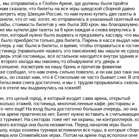
, мы отправились к Глобен Арене, где должны были пройти
нам сказали, что билеты на все игры шведской сборной давно
мотреть игру Швеция-Россия, то нам нужно купить две газеты в
яли, что от нас хотят, но отправились в указанный газетный ки
абы, стоимость билетов у них была 300 крон, мы благоразумно
ке мы купили две газеты за 8 крон каждая и снова вернулись в
упон, который нужно было вырвать и предъявить кассиру, что мы
было приобрести только два билета. Парень в кассе выдал нам
Теперь у нас были и билеты, и время, чтобы отправиться в гости
стиницу (правильнее назвать это пансионом) мы нашли не сразу,
дверь этой гостиницы, все остальное находится внутри здания и
о второго захода мы наконец-то обнаружили эту дверь и
есепшене, посмотрев на нашу бронь и прочитав фамилии
е сообщил, что нам очень сильно повезло, и он как раз таки зн
ь, он сказал нам, что в Стокгольме не часто бывает снег. В от
 Хельсинки снега достаточно, и мы с трудом прорывались сквозь
 в отеле мы выдвинулись на хоккей!!
он, это целый город, в который входит сама арена, открытый
колько этажей, гостиница, многочисленные кафе, рестораны и
о чего ещё! На вход была достаточно большая очередь, но она
на арене практически нет. Билет нужно вставить в считывающе
 турникет. На секторах тоже нет ни охраны, ни контроллеров, х
рвого взгляда она была незаметна. Перед началом игры было
у, когда хозяева турнира вспомнили все годы, в которые сбор
ира или Олимпийских играх. Потом на арене под всполохи огня