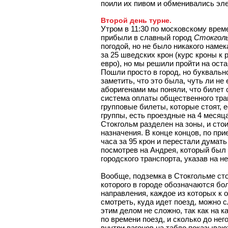
поили их пивом и обменивались эл
Второй день турне.
Утром в 11:30 по московскому вре
прибыли в славный город
Стокгол
погодой, но не было никакого наме
за 25 шведских крон (курс кроны к 
евро), но мы решили пройти на ост
Пошли просто в город, но буквальн
заметить, что это была, чуть ли н
аборигенами мы поняли, что билет 
система оплаты общественного тран
групповые билеты, которые стоят, 
группы, есть проездные на 4 месяца,
Стокгольм разделен на зоны, и сто
назначения. В конце концов, по пр
часа за 95 крон и перестали думать
посмотрев на Андрея, который был 
городского транспорта, указав на н
Вообще, подземка в Стокгольме стои
которого в городе обозначаются бол
направления, каждое из которых к 
смотреть, куда идет поезд, можно 
этим делом не сложно, так как на 
по времени поезд, и сколько до нег
внутри вагонов на табло показываю