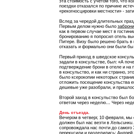
эта стоимость с учетом того, что 
поездки отказался по причине исте
«рекогносцировки местности» - зати
Вслед за чередой длительных праз
Первым делом нужно было
заброни
как в первом случае мест в гостини
бронированию я попросил отель вы
Питере. Визу было решено брать в 
отказать и формально они были бы
Первый приход в шведское консуль
задали в консульстве, был: «А поч
подтверждение брони в отеле и на 
в консульство, и как ни странно, эт
было ксерокопии некоторых страниц
отложить посещение консульства е
дешевые уже разобрали, и пришлос
Второй заход в консульство был бо
ответом через неделю… Через нед
День отъезда.
Вечером в четверг, 10 февраля, мы
должен был нас везти в
Хельсинки
сопровождала нас почти до самого
перекусили и разделились: Андрей 