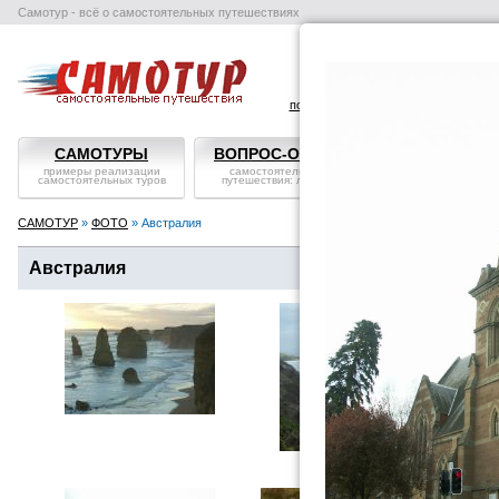
Самотур - всё о самостоятельных путешествиях
поиск отелей
авиабилеты
в
САМОТУРЫ
ВОПРОС-ОТВЕТ
СТРАНЫ
примеры реализации
самостоятельные
справка, особенности
самостоятельных туров
путешествия: ликбез
посмотреть
САМОТУР
»
ФОТО
» Австралия
Австралия