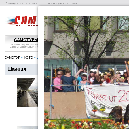
Самотур - всё о самостоятельных путешествиях
поиск отелей
авиабилеты
в
САМОТУРЫ
ВОПРОС-ОТВЕТ
СТРАНЫ
примеры реализации
самостоятельные
справка, особенности
самостоятельных туров
путешествия: ликбез
посмотреть
САМОТУР
»
ФОТО
» Швеция
Швеция