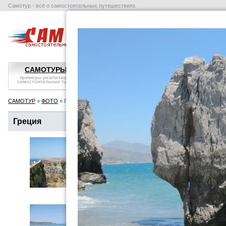
Самотур - всё о самостоятельных путешествиях
поиск отелей
авиабилеты
в
САМОТУРЫ
ВОПРОС-ОТВЕТ
СТРАНЫ
примеры реализации
самостоятельные
справка, особенности
самостоятельных туров
путешествия: ликбез
посмотреть
САМОТУР
»
ФОТО
» Греция
Греция