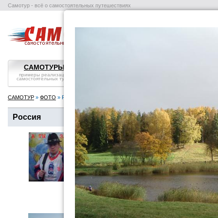
Самотур - всё о самостоятельных путешествиях
поиск отелей
авиабилеты
в
САМОТУРЫ
ВОПРОС-ОТВЕТ
СТРАНЫ
примеры реализации
самостоятельные
справка, особенности
самостоятельных туров
путешествия: ликбез
посмотреть
САМОТУР
»
ФОТО
» Россия
Россия